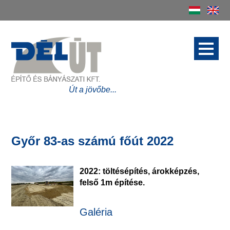
Délút Építő és
Bányászati Kft.
Út a jövőbe...
Győr 83-as számú főút 2022
2022: töltésépítés, árokképzés,
felső 1m építése.
Galéria