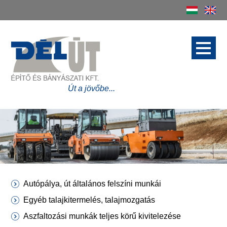
Délút Építő és
Bányászati Kft.
Út a jövőbe...
Autópálya, út általános felszíni munkái
Egyéb talajkitermelés, talajmozgatás
Aszfaltozási munkák teljes körű kivitelezése