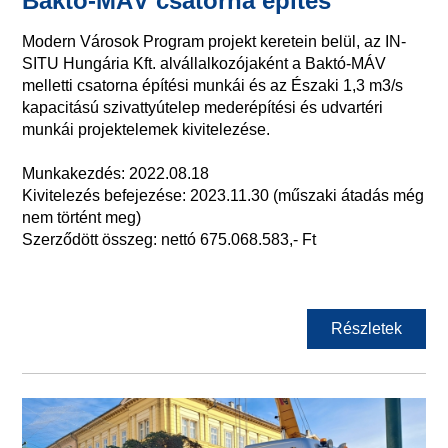
Baktó-MÁV csatorna építés
Modern Városok Program projekt keretein belül, az IN-
SITU Hungária Kft. alvállalkozójaként a Baktó-MÁV
melletti csatorna építési munkái és az Északi 1,3 m3/s
kapacitású szivattyútelep mederépítési és udvartéri
munkái projektelemek kivitelezése.
Munkakezdés: 2022.08.18
Kivitelezés befejezése: 2023.11.30 (műszaki átadás még
nem történt meg)
Szerződött összeg: nettó 675.068.583,- Ft
Részletek